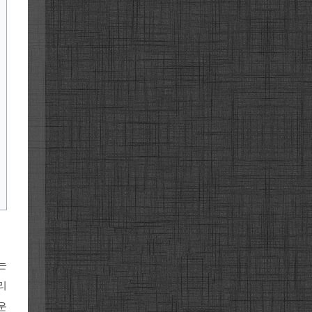
는
리
운