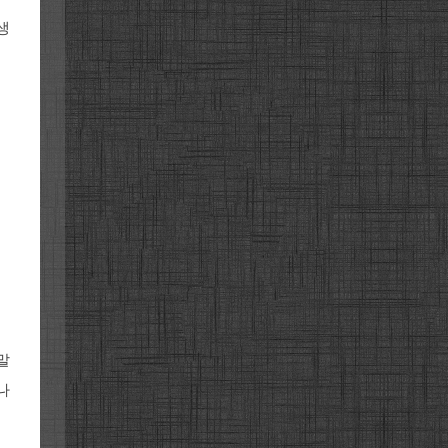
생
말
나