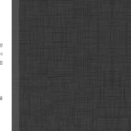
방
서
합
을