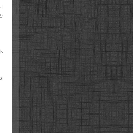
니
반
.
재