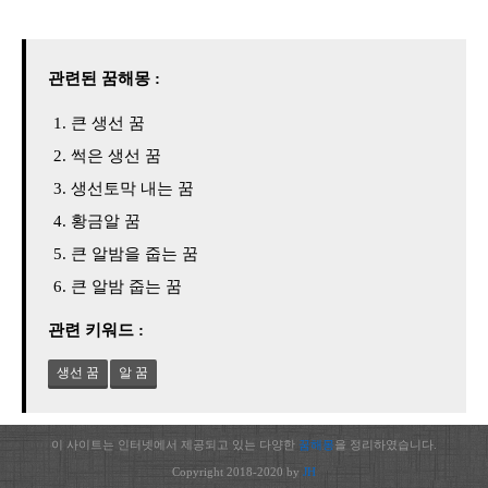
관련된 꿈해몽 :
큰 생선 꿈
썩은 생선 꿈
생선토막 내는 꿈
황금알 꿈
큰 알밤을 줍는 꿈
큰 알밤 줍는 꿈
관련 키워드 :
생선 꿈
알 꿈
이 사이트는 인터넷에서 제공되고 있는 다양한
꿈해몽
을 정리하였습니다.
Copyright 2018-2020 by
JH