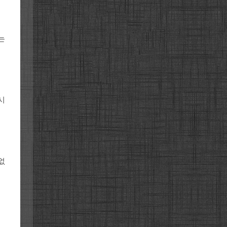
는
시
없