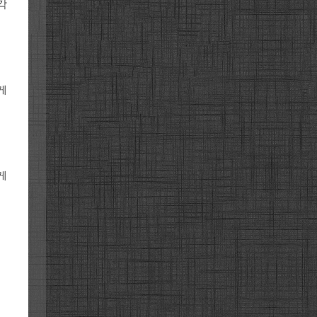
각
게
게