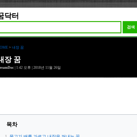
꿈닥터
검색
OME
>
내장 꿈
내장 꿈
reamDoc
| 1:42 오후 | 2018년 11월 26일
목차
물고기 배를 가르고 내장을 꺼내는 꿈