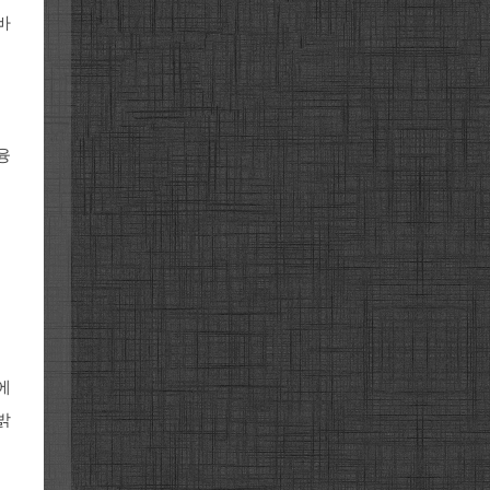
바
융
에
밝