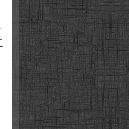
전
는
꾸