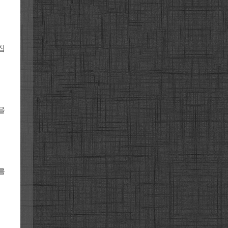
집
을
를